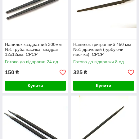
Напилок квадратний 300мм
Напилок тригранний 450 мм
№1 груба насічка, квадрат
No1 драчевий (гурбуючи
12х12мм. СРСР
насічка). СРСР
Готово до відправки 24 од.
Готово до відправки 8 од.
150
325
₴
₴
Купити
Купити