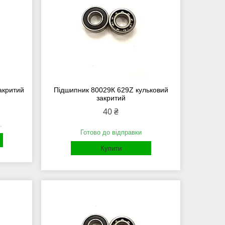
акритий
Підшипник 80029К 629Z кульковий
закритий
40 ₴
.
Готово до відправки
Купити