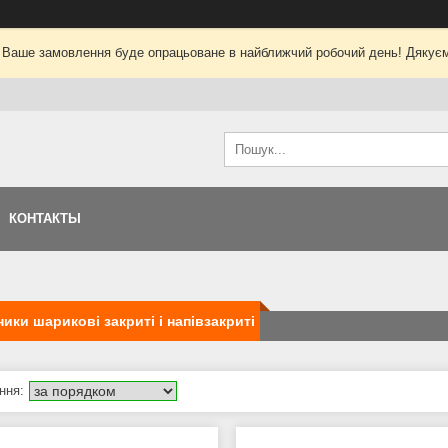
 Ваше замовлення буде опрацьоване в найближчий робочий день! Дякуєм
КОНТАКТЫ
ики шарикові закриті і напівзакриті