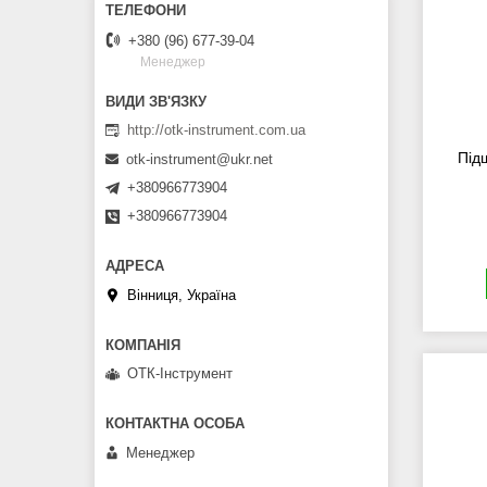
+380 (96) 677-39-04
Менеджер
http://otk-instrument.com.ua
Під
otk-instrument@ukr.net
+380966773904
+380966773904
Вінниця, Україна
ОТК-Інструмент
Менеджер