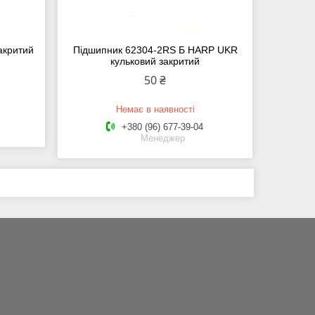
акритий
Підшипник 62304-2RS Б HARP UKR
кульковий закритий
50 ₴
Немає в наявності
+380 (96) 677-39-04
Менеджер