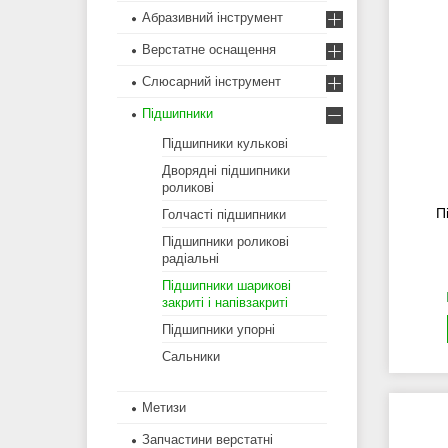
Абразивний інструмент
Верстатне оснащення
Слюсарний інструмент
Підшипники
Підшипники кулькові
Дворядні підшипники
роликові
П
Голчасті підшипники
Підшипники роликові
радіальні
Підшипники шарикові
закриті і напівзакриті
Підшипники упорні
Сальники
Метизи
Запчастини верстатні