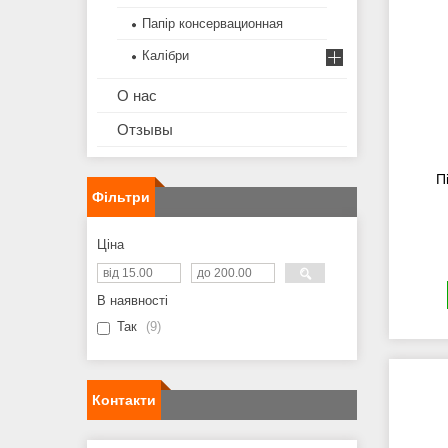
Папір консервационная
Калібри
О нас
Отзывы
П
Фільтри
Ціна
В наявності
Так
9
Контакти