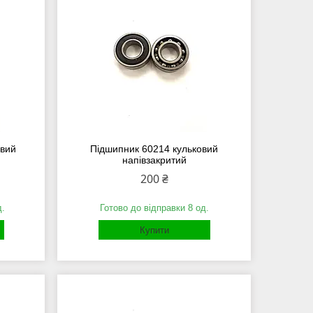
овий
Підшипник 60214 кульковий
напівзакритий
200 ₴
д.
Готово до відправки 8 од.
Купити