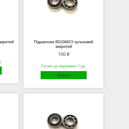
акритий
Підшипник 80106KCI кульковий
закритий
100 ₴
д.
Готово до відправки 7 од.
Купити