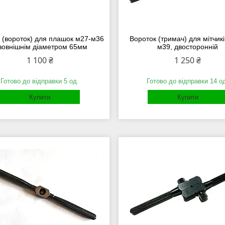
 (вороток) для плашок м27-м36
Вороток (тримач) для мітчик
 зовнішнім діаметром 65мм
м39, двосторонній
1 100 ₴
1 250 ₴
Готово до відправки 5 од.
Готово до відправки 14 о
Купити
Купити