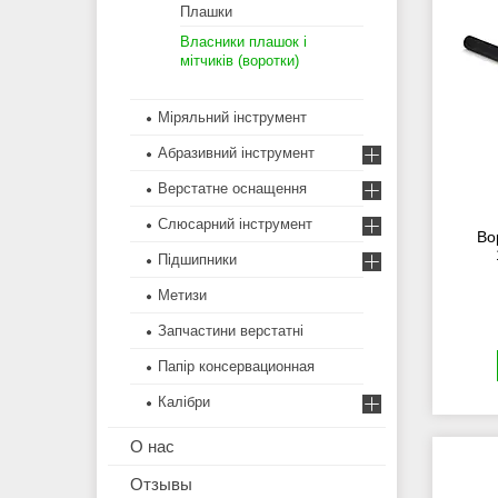
Плашки
Власники плашок і
мітчиків (воротки)
Міряльний інструмент
Абразивний інструмент
Верстатне оснащення
Слюсарний інструмент
Во
Підшипники
Метизи
Запчастини верстатні
Папір консервационная
Калібри
О нас
Отзывы