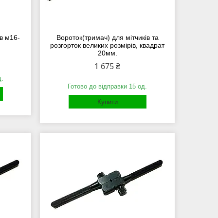
ів м16-
Вороток(тримач) для мітчиків та
розгорток великих розмірів, квадрат
20мм.
1 675 ₴
д.
Готово до відправки 15 од.
Купити