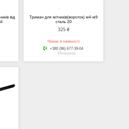
иків від
Тримач для мітчиків(вороток) м4-м9
ий
сталь 20
325 ₴
Немає в наявності
+380 (96) 677-39-04
Менеджер