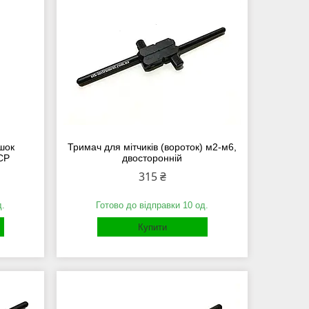
шок
Тримач для мітчиків (вороток) м2-м6,
СР
двосторонній
315 ₴
д.
Готово до відправки 10 од.
Купити