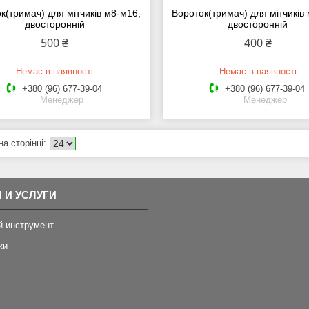
к(тримач) для мітчиків м8-м16,
Вороток(тримач) для мітчиків
двосторонній
двосторонній
500 ₴
400 ₴
Немає в наявності
Немає в наявності
+380 (96) 677-39-04
+380 (96) 677-39-04
Менеджер
Менеджер
 И УСЛУГИ
й инструмент
ки