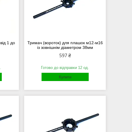
від 1 до
Тримач (вороток) для плашок м12-м16
із зовнішнім діаметром 38мм
597 ₴
.
Готово до відправки 12 од.
Купити