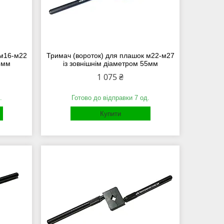
 м16-м22
Тримач (вороток) для плашок м22-м27
5мм
із зовнішнім діаметром 55мм
1 075 ₴
.
Готово до відправки 7 од.
Купити