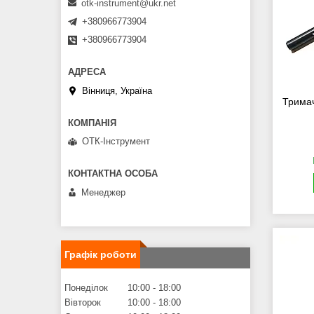
otk-instrument@ukr.net
+380966773904
+380966773904
Вінниця, Україна
Тримач
ОТК-Інструмент
Менеджер
Графік роботи
Понеділок
10:00
18:00
Вівторок
10:00
18:00