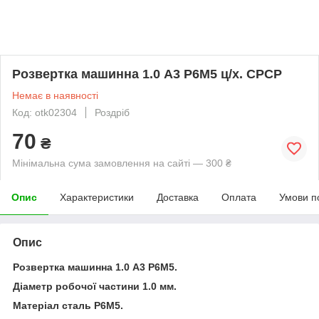
Розвертка машинна 1.0 А3 Р6М5 ц/х. СРСР
Немає в наявності
Код: otk02304
Роздріб
70
₴
Мінімальна сума замовлення на сайті — 300 ₴
Опис
Характеристики
Доставка
Оплата
Умови п
Опис
Розвертка машинна 1.0 А3 Р6М5.
Діаметр робочої частини 1.0 мм.
Матеріал сталь Р6М5.