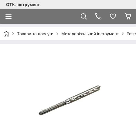
ОТК-Інструмент
Товари та послуги
Металорізальний інструмент
Розг