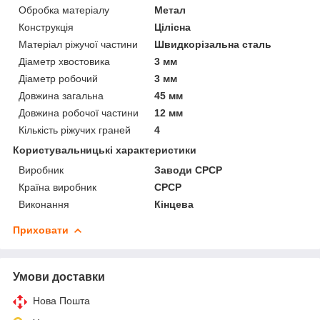
Обробка матеріалу
Метал
Конструкція
Цілісна
Матеріал ріжучої частини
Швидкорізальна сталь
Діаметр хвостовика
3 мм
Діаметр робочий
3 мм
Довжина загальна
45 мм
Довжина робочої частини
12 мм
Кількість ріжучих граней
4
Користувальницькі характеристики
Виробник
Заводи СРСР
Країна виробник
СРСР
Виконання
Кінцева
Приховати
Умови доставки
Нова Пошта