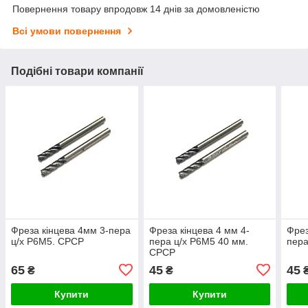
Повернення товару впродовж 14 днів за домовленістю
Всі умови повернення
Подібні товари компанії
Фреза кінцева 4мм 3-пера
Фреза кінцева 4 мм 4-
Фрез
ц/х Р6М5. СРСР
пера ц/х Р6М5 40 мм.
пера
СРСР
65
45
45
₴
₴
Купити
Купити