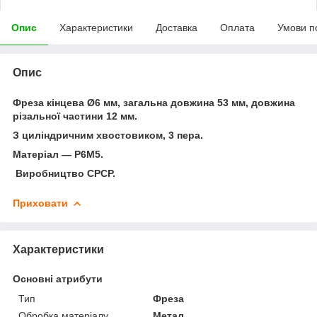
Опис
Характеристики
Доставка
Оплата
Умови п
Опис
Фреза кінцева Ø6 мм, загальна довжина 53 мм, довжина
різальної частини 12 мм.
З циліндричним хвостовиком, 3 пера.
Матеріал — Р6М5.
Виробництво СРСР.
Приховати
Характеристики
Основні атрибути
Тип
Фреза
Обробка матеріалу
Метал