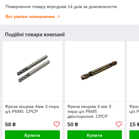
Повернення товару впродовж 14 днів за домовленістю
Всі умови повернення
Подібні товари компанії
Фреза кінцева 4мм 3-пера
Фреза кінцева 4 мм 3-
Фрез
ц/х Р6М5. СРСР
пера ц/х Р6М5
ц/х 
двостороння. СРСР
58
50
15
₴
₴
Купити
Купити