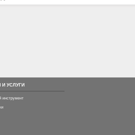
 И УСЛУГИ
й инструмент
ки