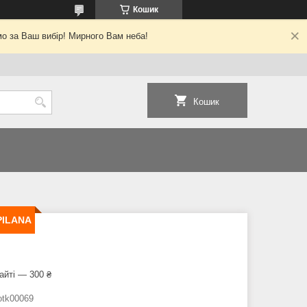
Кошик
о за Ваш вибір! Мирного Вам неба!
Кошик
 PILANA
айті — 300 ₴
otk00069