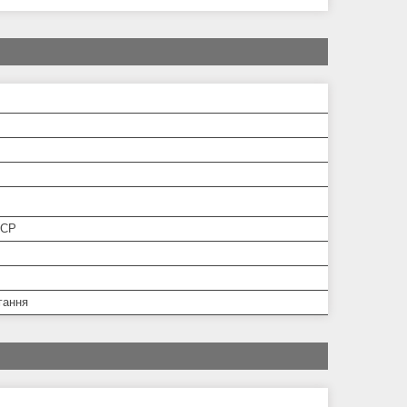
РСР
гання