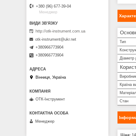
+380 (96) 677-39-04
Менеджер
Характ
http://otk-instrument.com.ua
Основн
otk-instrument@ukr.net
Тип
+380966773904
Конструк
+380966773904
Діаметр 
Корист
Виробни
Вінниця, Україна
Країна в
Матеріал
ОТК-Інструмент
Стан
Інформа
Менеджер
Ціна:
14