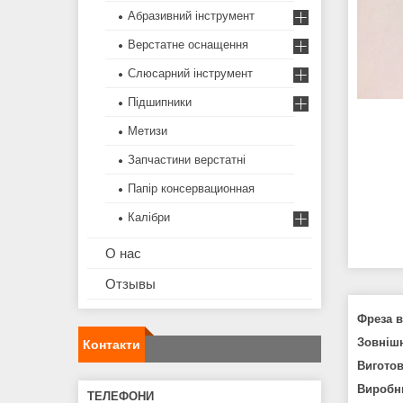
Абразивний інструмент
Верстатне оснащення
Слюсарний інструмент
Підшипники
Метизи
Запчастини верстатні
Папір консервационная
Калібри
О нас
Отзывы
Фреза в
Зовнішн
Контакти
Виготов
Виробн