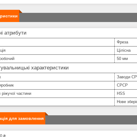
еристики
і атрибути
Фреза
ція
Цілісна
робочий
50 мм
увальницькі характеристики
к
Заводи С
иробник
СРСР
 ріжучої частини
HSS
Нове збері
ція для замовлення
0 ₴