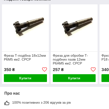
Фреза Т-подібна 18х12мм
Фреза для обробки Т-
Фрез
Р6М5 км2. СРСР
подібних пазів 12мм
Р18 
Р6АМ5 км2. СРСР
350
257
340
₴
₴
Купити
Купити
Про нас
100% позитивних з 206 відгуків за рік