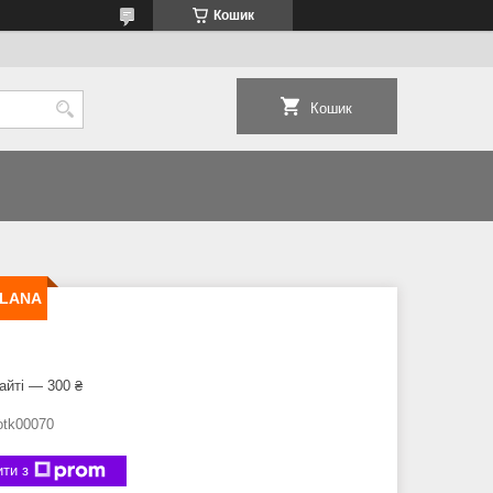
Кошик
Кошик
PILANA
айті — 300 ₴
otk00070
ти з