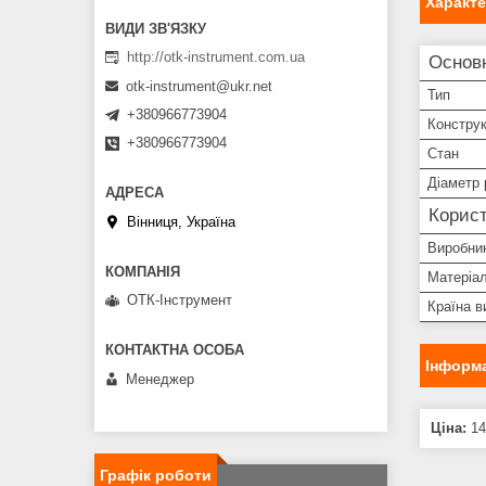
Характ
http://otk-instrument.com.ua
Основн
otk-instrument@ukr.net
Тип
+380966773904
Конструк
+380966773904
Стан
Діаметр 
Корист
Вінниця, Україна
Виробни
Матеріал
ОТК-Інструмент
Країна в
Інформа
Менеджер
Ціна:
14
Графік роботи