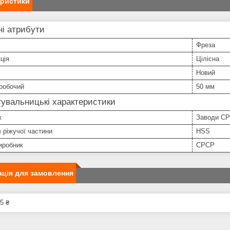
еристики
і атрибути
Фреза
ція
Цілісна
Новий
робочий
50 мм
увальницькі характеристики
к
Заводи С
 ріжучої частини
HSS
иробник
СРСР
ція для замовлення
5 ₴