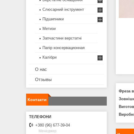
Слюсарний інструмент
Підшипники
Метизи
Запчастини верстатні
Папір консервационная
Калібри
О нас
Отзывы
Фреза в
Зовнішн
Контакти
Виготов
Виробн
+380 (96) 677-39-04
Менеджер