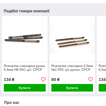
Подібні товари компанії
Розгортка слюсарна ручна
Розгортка слюсарна 4.5мм
Розг
6,5мм Н8 9ХС ц/х. СРСР
№2 9ХС ц/х ручна. СРСР
6,5м
134
80
134
₴
₴
Купити
Купити
Про нас