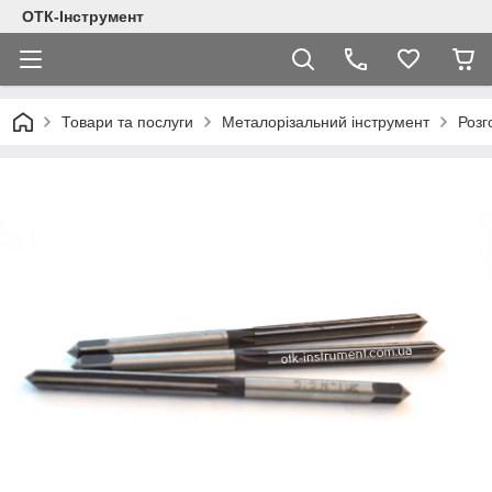
ОТК-Інструмент
Товари та послуги
Металорізальний інструмент
Розг