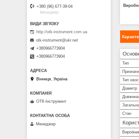
Виробн
+380 (96) 677-39-04
Менеджер
http://otk-instrument.com.ua
Характ
otk-instrument@ukr.net
+380966773904
Основ
+380966773904
Тип
Признач
Вінниця, Україна
Тип хвос
Діаметр
Довжина 
ОТК-Інструмент
Загальн
Стан
Корист
Менеджер
Виробни