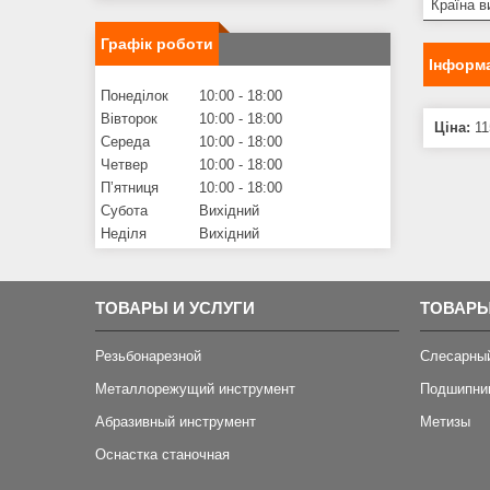
Країна в
Графік роботи
Інформа
Понеділок
10:00
18:00
Вівторок
10:00
18:00
Ціна:
11
Середа
10:00
18:00
Четвер
10:00
18:00
Пʼятниця
10:00
18:00
Субота
Вихідний
Неділя
Вихідний
ТОВАРЫ И УСЛУГИ
ТОВАРЫ
Резьбонарезной
Слесарны
Металлорежущий инструмент
Подшипни
Абразивный инструмент
Метизы
Оснастка станочная