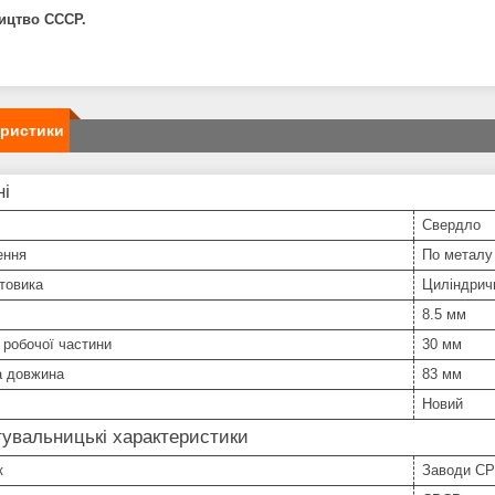
ицтво CCCР.
еристики
ні
Свердло
ення
По металу
товика
Циліндрич
8.5 мм
робочої частини
30 мм
а довжина
83 мм
Новий
увальницькі характеристики
к
Заводи С