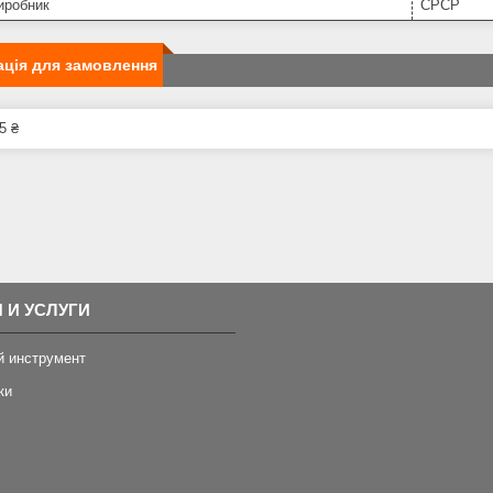
иробник
СРСР
ція для замовлення
5 ₴
 И УСЛУГИ
й инструмент
ки