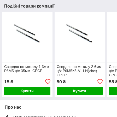
Подібні товари компанії
Свердло по металу 1,3мм
Свердло по металу 2.6мм
Свер
Р6М5 ц/х 35мм. СРСР
ц/х Р6М5К5 А1 LH(ліве).
ц/х 
СРСР
СРС
15
50
55
₴
₴
Купити
Купити
Про нас
100% позитивних з 205 відгуків за рік