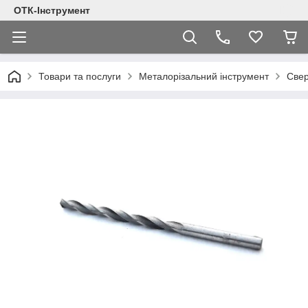
ОТК-Інструмент
Товари та послуги
Металорізальний інструмент
Све