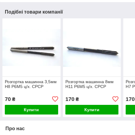
Подібні товари компанії
Розгортка машинна 3,5мм
Розгортка машинна 8мм
Розг
Н8 Р6М5 ц/х. СРСР
Н11 Р6М5 ц/х. СРСР
Н7 Р
70
170
170
₴
₴
Купити
Купити
Про нас