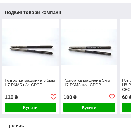
Подібні товари компанії
Розгортка машинна 5,5мм
Розгортка машинна 5мм
Розг
Н7 Р6М5 ц/х. СРСР
Н7 Р6М5 ц/х. СРСР
Н8 Р
СРС
110
100
60
₴
₴
Купити
Купити
Про нас