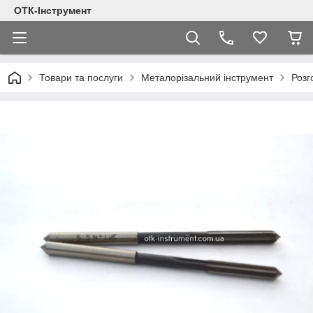
ОТК-Інструмент
Товари та послуги
Металорізальний інструмент
Розг