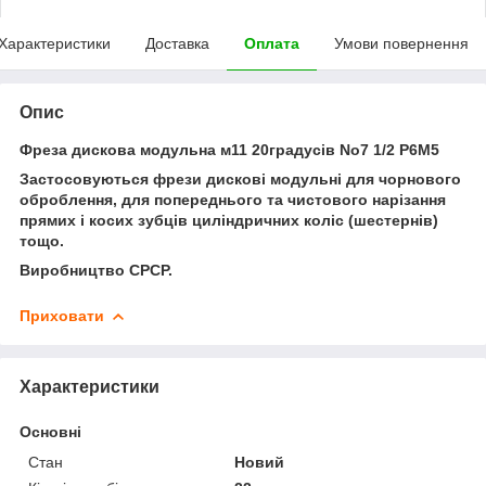
Характеристики
Доставка
Оплата
Умови повернення
Опис
Фреза дискова модульна м11 20градусів No7 1/2 Р6М5
Застосовуються фрези дискові модульні для чорнового
оброблення, для попереднього та чистового нарізання
прямих і косих зубців циліндричних коліс (шестернів)
тощо.
Виробництво СРСР.
Приховати
Характеристики
Основні
Стан
Новий