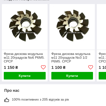
Фреза дискова модульна
Фреза дискова модульна
Фрез
м11 20градусів No6 Р6М5.
м11 20градусів No3 1/2
м11 
СРСР
Р6М5. СРСР
СРС
1 150
1 100
1 1
₴
₴
Купити
Купити
Про нас
100% позитивних з 205 відгуків за рік