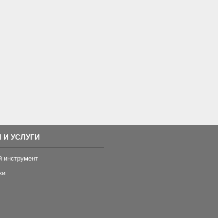
 И УСЛУГИ
й инструмент
ки