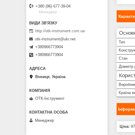
+380 (96) 677-39-04
Менеджер
Характ
http://otk-instrument.com.ua
Основн
otk-instrument@ukr.net
Тип
+380966773904
Конструк
+380966773904
Стан
Діаметр 
Корист
Вінниця, Україна
Виробни
Країна в
ОТК-Інструмент
Інформа
Менеджер
Ціна:
97