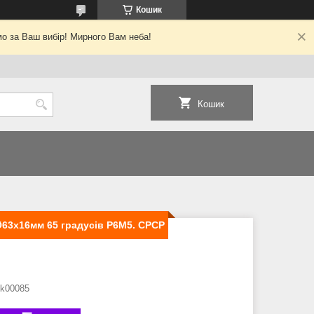
Кошик
о за Ваш вибір! Мирного Вам неба!
Кошик
63х16мм 65 градусів Р6М5. СРСР
tk00085