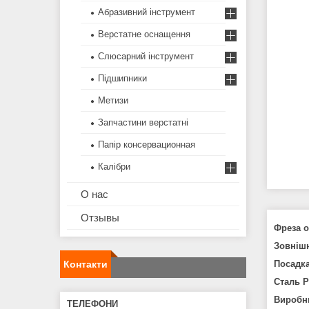
Абразивний інструмент
Верстатне оснащення
Слюсарний інструмент
Підшипники
Метизи
Запчастини верстатні
Папір консервационная
Калібри
О нас
Отзывы
Фреза о
Зовнішн
Контакти
Посадка
Сталь Р
Виробн