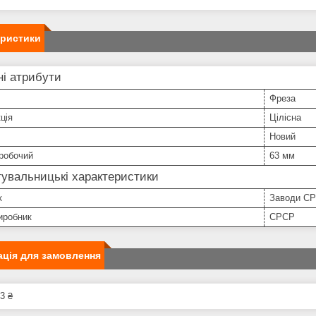
еристики
і атрибути
Фреза
ція
Цілісна
Новий
робочий
63 мм
увальницькі характеристики
к
Заводи С
иробник
СРСР
ція для замовлення
3 ₴