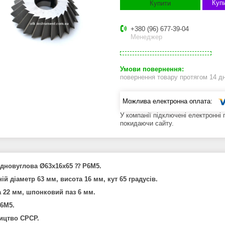
Купи
Купити
+380 (96) 677-39-04
Менеджер
повернення товару протягом 14 д
У компанії підключені електронні
покидаючи сайту.
дновуглова Ø63х16х65 ⁇ Р6М5.
ій діаметр 63 мм, висота 16 мм, кут 65 градусів.
 22 мм, шпонковий паз 6 мм.
6М5.
ицтво СРСР.