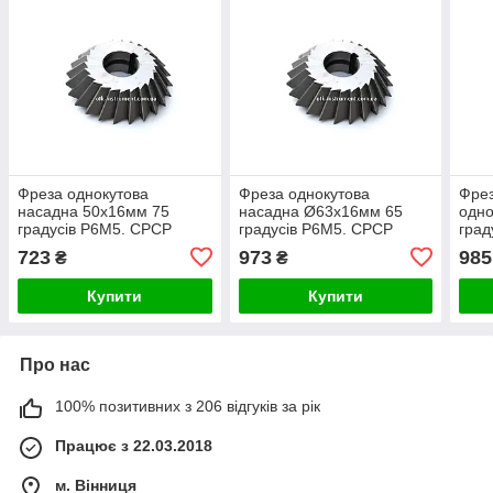
Фреза однокутова
Фреза однокутова
Фре
насадна 50х16мм 75
насадна Ø63х16мм 65
одно
градусів Р6М5. СРСР
градусів Р6М5. СРСР
град
723
973
985
₴
₴
Купити
Купити
Про нас
100% позитивних з 206 відгуків за рік
Працює з 22.03.2018
м. Вінниця