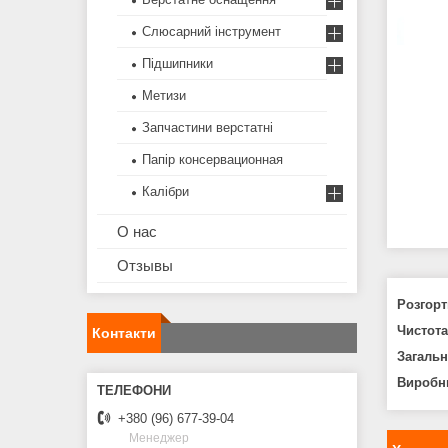
Слюсарний інструмент
Підшипники
Метизи
Запчастини верстатні
Папір консервационная
Калібри
О нас
Отзывы
Розгорт
Чистота
Контакти
Загальн
Виробни
+380 (96) 677-39-04
Менеджер