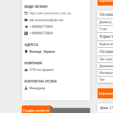
Характ
http://otk-instrument.com.ua
Основн
otk-instrument@ukr.net
Діаметр
+380966773904
Стан
+380966773904
Корист
Країна в
Основ
Вінниця, Україна
Тип хвос
Довжина
ОТК-Інструмент
Матеріа
Тип
Менеджер
Інформа
Ціна:
17
Графік роботи