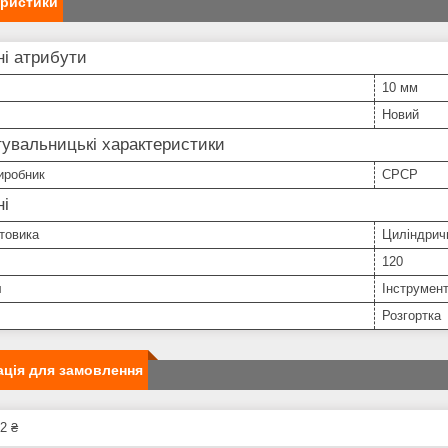
еристики
і атрибути
10 мм
Новий
увальницькі характеристики
иробник
СРСР
ні
товика
Циліндрич
120
л
Інструмен
Розгортка
ція для замовлення
2 ₴