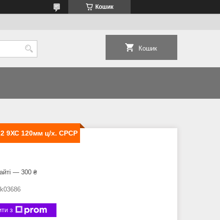
Кошик
Кошик
2 9ХС 120мм ц/х. СРСР
айті — 300 ₴
tk03686
ти з