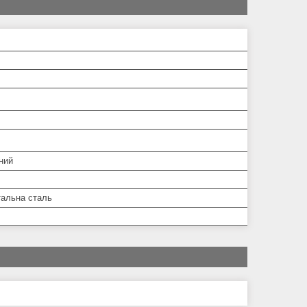
ний
тальна сталь