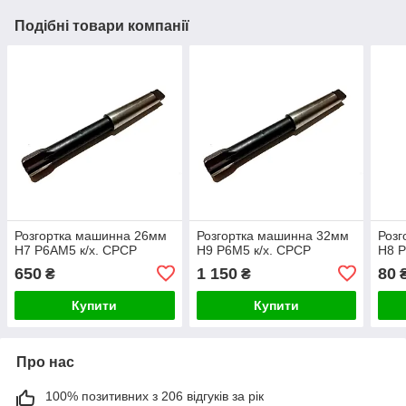
Подібні товари компанії
Розгортка машинна 26мм
Розгортка машинна 32мм
Розг
Н7 Р6АМ5 к/х. СРСР
Н9 Р6М5 к/х. СРСР
Н8 Р
650
1 150
80
₴
₴
Купити
Купити
Про нас
100% позитивних з 206 відгуків за рік