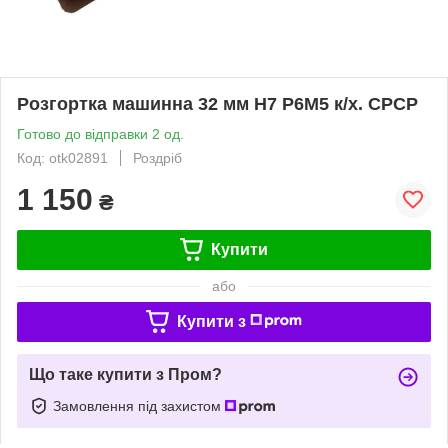
Розгортка машинна 32 мм Н7 Р6М5 к/х. СРСР
Готово до відправки 2 од.
Код: otk02891
Роздріб
1 150
₴
Купити
або
Купити з
Що таке купити з Пром?
Замовлення під захистом