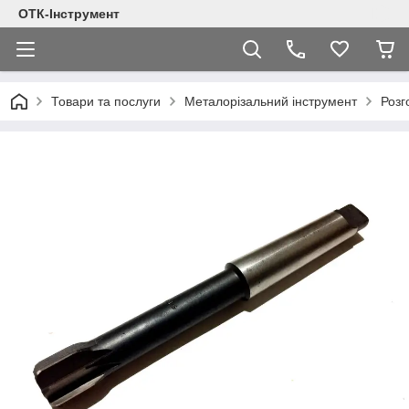
ОТК-Інструмент
Товари та послуги
Металорізальний інструмент
Розг