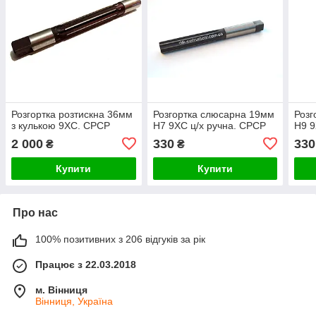
Розгортка розтискна 36мм
Розгортка слюсарна 19мм
Розг
з кулькою 9ХС. СРСР
Н7 9ХС ц/х ручна. СРСР
Н9 9
2 000
330
330
₴
₴
Купити
Купити
Про нас
100% позитивних з 206 відгуків за рік
Працює з 22.03.2018
м. Вінниця
Вінниця, Україна