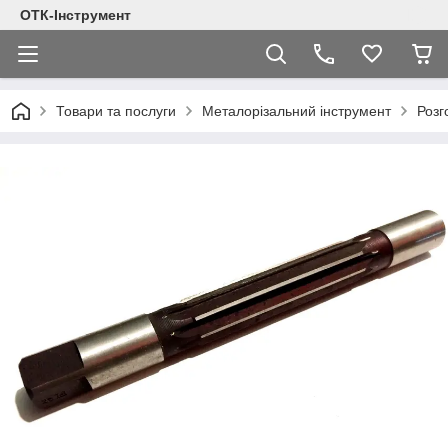
ОТК-Інструмент
Товари та послуги
Металорізальний інструмент
Розг