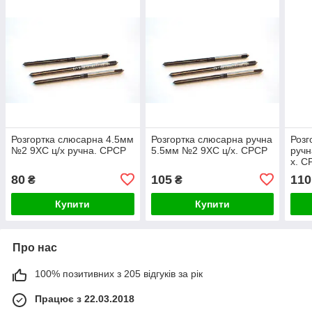
Розгортка слюсарна 4.5мм
Розгортка слюсарна ручна
Розг
№2 9ХС ц/х ручна. СРСР
5.5мм №2 9ХС ц/х. СРСР
ручн
х. С
80
105
110
₴
₴
Купити
Купити
Про нас
100% позитивних з 205 відгуків за рік
Працює з 22.03.2018