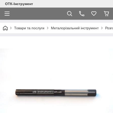
ОТК-Інструмент
Товари та послуги
Металорізальний інструмент
Розг