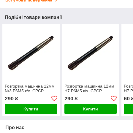
Всі умови повернення
Подібні товари компанії
Розгортка машинна 12мм
Розгортка машинна 12мм
Розг
№3 Р6М5 к/х. СРСР
Н7 Р6М5 к/х. СРСР
Н7 Р
290
290
60
₴
₴
Купити
Купити
Про нас