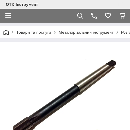
ОТК-Інструмент
Товари та послуги
Металорізальний інструмент
Розг