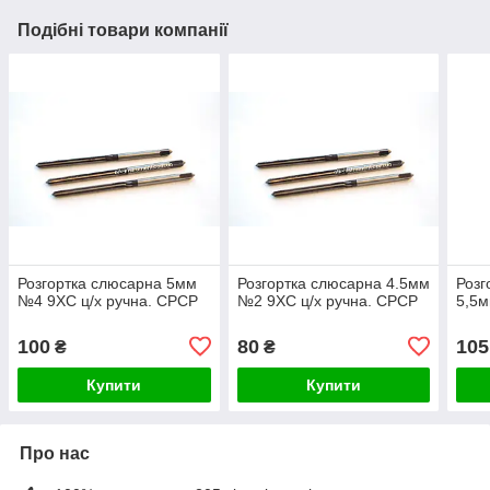
Подібні товари компанії
Розгортка слюсарна 5мм
Розгортка слюсарна 4.5мм
Розг
№4 9ХС ц/х ручна. СРСР
№2 9ХС ц/х ручна. СРСР
5,5м
100
80
105
₴
₴
Купити
Купити
Про нас