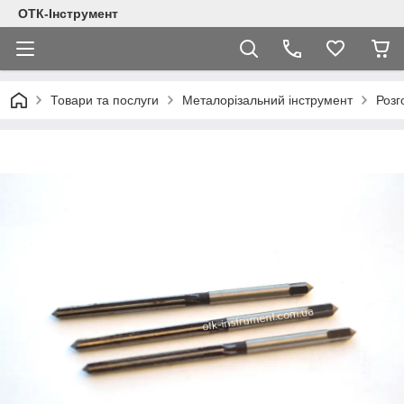
ОТК-Інструмент
Товари та послуги
Металорізальний інструмент
Розг