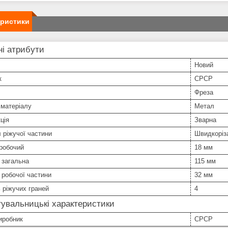
еристики
і атрибути
Новий
к
СРСР
Фреза
 матеріалу
Метал
ція
Зварна
 ріжучої частини
Швидкоріз
робочий
18 мм
 загальна
115 мм
робочої частини
32 мм
ь ріжучих граней
4
увальницькі характеристики
иробник
СРСР