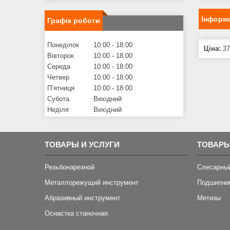
Інформа
Графік роботи
Понеділок
10:00
18:00
Ціна:
37
Вівторок
10:00
18:00
Середа
10:00
18:00
Четвер
10:00
18:00
Пʼятниця
10:00
18:00
Субота
Вихідний
Неділя
Вихідний
ТОВАРЫ И УСЛУГИ
ТОВАРЫ
Резьбонарезной
Слесарны
Металлорежущий инструмент
Подшипни
Абразивный инструмент
Метизы
Оснастка станочная