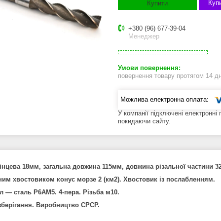
Купи
Купити
+380 (96) 677-39-04
Менеджер
повернення товару протягом 14 д
У компанії підключені електронні
покидаючи сайту.
інцева 18мм, загальна довжина 115мм, довжина різальної частини 3
ним хвостовиком конус морзе 2 (км2). Хвостовик із послабленням.
л — сталь Р6АМ5. 4-пера. Різьба м10.
 зберігання. Виробництво СРСР.