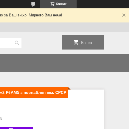
Кошик
о за Ваш вибір! Мирного Вам неба!
Кошик
км2 Р6АМ5 з послабленням. СРСР
09