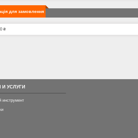
ція для замовлення
0 ₴
 И УСЛУГИ
й инструмент
ки