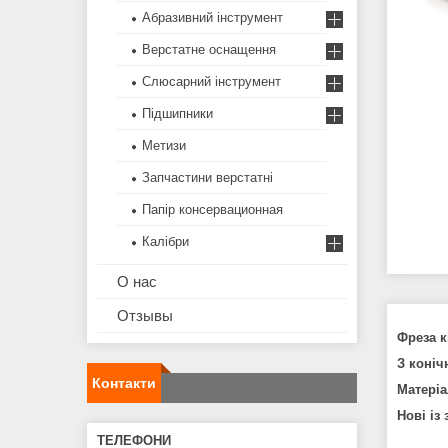
Абразивний інструмент
Верстатне оснащення
Слюсарний інструмент
Підшипники
Метизи
Запчастини верстатні
Папір консервационная
Калібри
О нас
Отзывы
Фреза к
З коніч
Контакти
Матеріа
Нові із