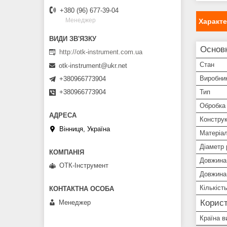
+380 (96) 677-39-04
Менеджер
Характ
Основн
http://otk-instrument.com.ua
Стан
otk-instrument@ukr.net
Виробни
+380966773904
+380966773904
Тип
Обробка
Конструк
Вінниця, Україна
Матеріал
Діаметр 
Довжина
ОТК-Інструмент
Довжина 
Кількіст
Корист
Менеджер
Країна в