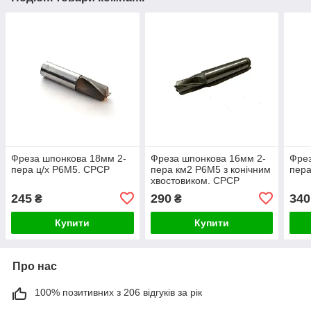
Фреза шпонкова 18мм 2-
Фреза шпонкова 16мм 2-
Фрез
пера ц/х Р6М5. СРСР
пера км2 Р6М5 з конічним
пера
хвостовиком. СРСР
245
290
340
₴
₴
Купити
Купити
Про нас
100% позитивних з 206 відгуків за рік