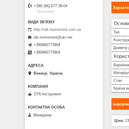
+380 (96) 677-39-04
Характ
Менеджер
Основн
http://otk-instrument.com.ua
Тип
otk-instrument@ukr.net
Конструк
+380966773904
Діаметр 
+380966773904
Корист
Виробни
Матеріал
Вінниця, Україна
Стан
Країна в
ОТК-Інструмент
Інформа
Менеджер
Ціна:
13