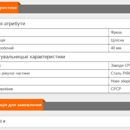
еристики
і атрибути
Фреза
ція
Цілісна
робочий
40 мм
увальницькі характеристики
к
Заводи С
 ріжучої частини
Сталь Р6
Нове збері
иробник
СРСР
ція для замовлення
0 ₴