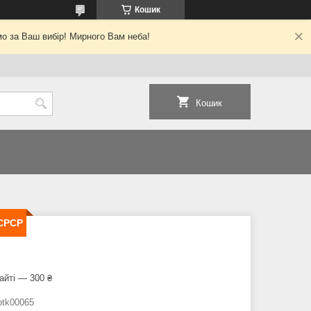
Кошик
о за Ваш вибір! Мирного Вам неба!
Кошик
 СРСР
айті — 300 ₴
otk00065