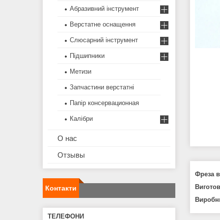
Абразивний інструмент
Верстатне оснащення
Слюсарний інструмент
Підшипники
Метизи
Запчастини верстатні
Папір консервационная
Калібри
О нас
Отзывы
Фреза в
Виготов
Контакти
Виробн