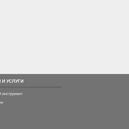
 И УСЛУГИ
й инструмент
ки