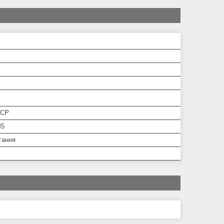
РСР
М5
гання