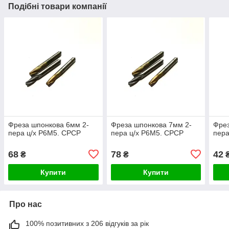
Подібні товари компанії
Фреза шпонкова 6мм 2-
Фреза шпонкова 7мм 2-
Фрез
пера ц/х Р6М5. СРСР
пера ц/х Р6М5. СРСР
пера
68
78
42
₴
₴
Купити
Купити
Про нас
100% позитивних з 206 відгуків за рік