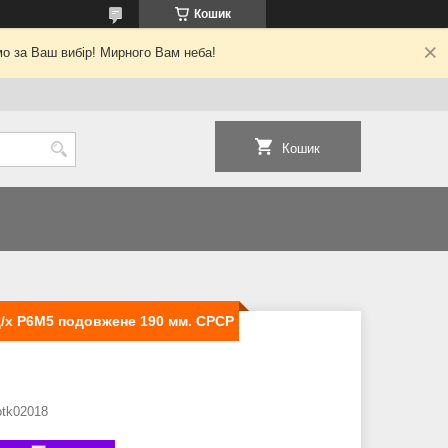
Кошик
о за Ваш вибір! Мирного Вам неба!
Кошик
ц/х Р6М5 подовжене 190 мм. СРСР
otk02018