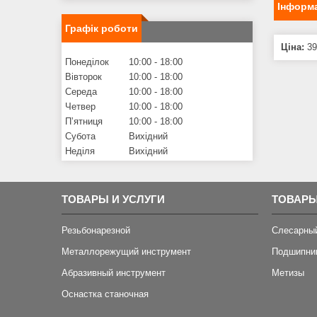
Інформа
Графік роботи
Ціна:
39
Понеділок
10:00
18:00
Вівторок
10:00
18:00
Середа
10:00
18:00
Четвер
10:00
18:00
Пʼятниця
10:00
18:00
Субота
Вихідний
Неділя
Вихідний
ТОВАРЫ И УСЛУГИ
ТОВАРЫ
Резьбонарезной
Слесарны
Металлорежущий инструмент
Подшипни
Абразивный инструмент
Метизы
Оснастка станочная