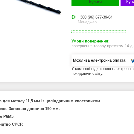
Купи
Купити
+380 (96) 677-39-04
Менеджер
повернення товару протягом 14 д
У компанії підключені електронні
покидаючи сайту.
 для металу 11,5 мм із циліндричним хвостовиком.
не. Загальна довжина 190 мм.
л Р6М5.
ицтво СРСР.