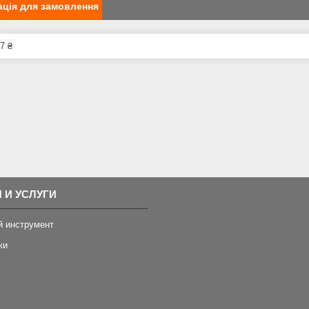
ція для замовлення
7 ₴
 И УСЛУГИ
й инструмент
ки