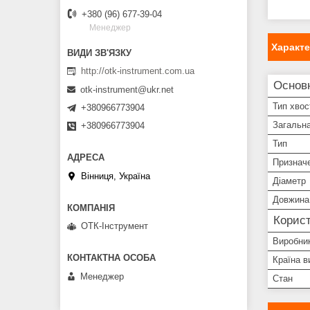
+380 (96) 677-39-04
Менеджер
Характ
http://otk-instrument.com.ua
Основ
otk-instrument@ukr.net
Тип хвос
+380966773904
Загальн
+380966773904
Тип
Признач
Вінниця, Україна
Діаметр
Довжина 
Корист
ОТК-Інструмент
Виробни
Країна в
Менеджер
Стан