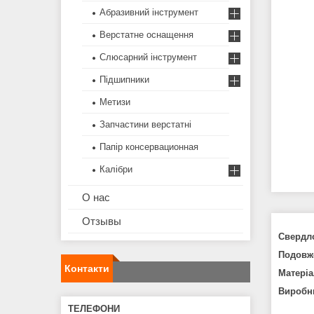
Абразивний інструмент
Верстатне оснащення
Слюсарний інструмент
Підшипники
Метизи
Запчастини верстатні
Папір консервационная
Калібри
О нас
Отзывы
Свердло
Подовже
Контакти
Матеріа
Виробн