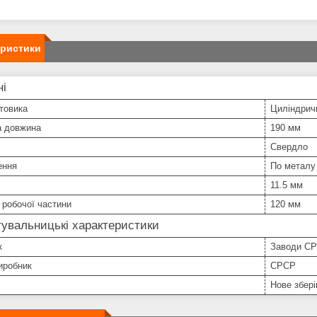
еристики
ні
товика
Циліндрич
а довжина
190 мм
Свердло
ення
По металу
11.5 мм
робочої частини
120 мм
увальницькі характеристики
к
Заводи С
иробник
СРСР
Нове збері