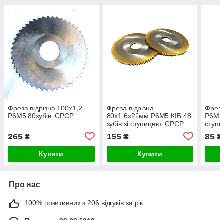
Фреза відрізна 100х1,2
Фреза відрізна
Фрез
Р6М5 80зубів. СРСР
80х1.6х22мм Р6М5 КІБ 48
Р6М5
зубів зі ступицею. СРСР
сту
265
155
85
₴
₴
Купити
Купити
Про нас
100% позитивних з 206 відгуків за рік