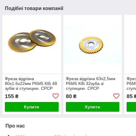
Подібні товари компанії
Фреза відрізна
Фреза відрізна 63х2,5мм
Фрез
80х1.6х22мм Р6М5 КІБ 48
Р6М5 КІБ 32зуба зі
Р6М5
зубів зі ступицею. СРСР
ступицею. СРСР
сту
155
80
85
₴
₴
Купити
Купити
Про нас