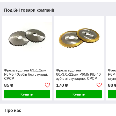
Подібні товари компанії
Фреза відрізна 63х1.2мм
Фреза відрізна
Фрез
Р6М5 40зубів без ступиці.
80х3.0х22мм Р6М5 КІБ 40
Р6М5
СРСР
зубів зі ступицею. СРСР
сту
85
170
80
₴
₴
Купити
Купити
Про нас