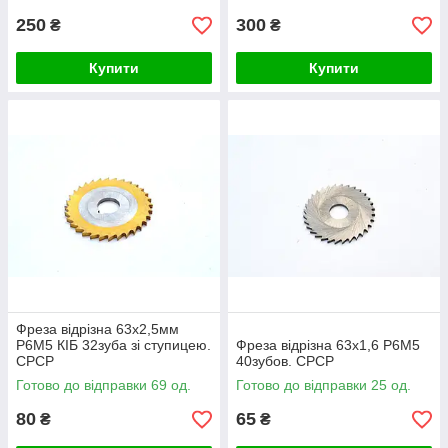
250
300
₴
₴
Купити
Купити
Фреза відрізна 63х2,5мм
Р6М5 КІБ 32зуба зі ступицею.
Фреза відрізна 63х1,6 Р6М5
СРСР
40зубов. СРСР
Готово до відправки 69 од.
Готово до відправки 25 од.
80
65
₴
₴